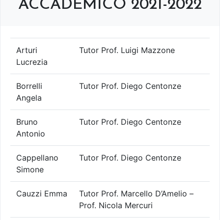
ACCADEMICO 2021-2022
ringraziarvi per la preziosa collaborazione
che ci state...
Arturi
Tutor Prof. Luigi Mazzone
Lucrezia
Borrelli
Tutor Prof. Diego Centonze
Angela
Bruno
Tutor Prof. Diego Centonze
Antonio
Cappellano
Tutor Prof. Diego Centonze
Simone
Cauzzi Emma
Tutor Prof. Marcello D’Amelio –
Prof. Nicola Mercuri