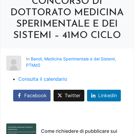
che ci state...
DOTTORATO MEDICINA
Festa del Dottorato - 28 maggio
SPERIMENTALE E DEI
2026
Festa del Dottorato – 28 maggio 2026
SISTEMI – 41MO CICLO
Piazzale del Rettorato. Università degli
studi di Roma Tor...
In
Bandi
,
Medicina Sperimentale e dei Sistemi
,
PTMdS
Consulta il calendario
Facebook
Twitter
LinkedIn
Come richiedere di pubblicare sui